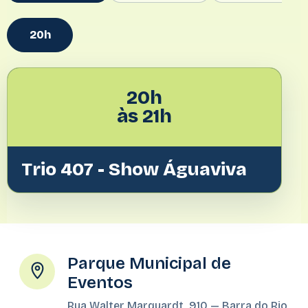
20h
20h
às 21h
Trio 407 - Show Águaviva
Parque Municipal de
Eventos
Rua Walter Marquardt, 910 — Barra do Rio