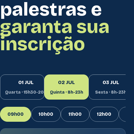
palestras e
garanta sua
inscrição
01 JUL
02 JUL
03 JUL
Quarta · 15h30-20h
Quinta · 8h-23h
Sexta · 8h-23h
09h00
10h00
11h00
12h00
14